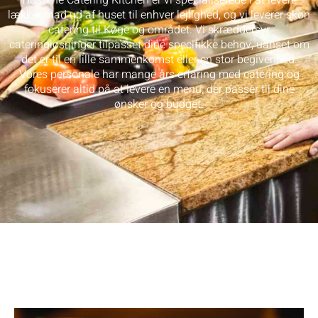
lækker mad ud af huset til enhver lejlighed, og vi leverer skøn
catering til Køge og området. Vi skræddersyr
cateringløsninger tilpasset dine specifikke behov, uanset om
det er til en lille sammenkomst eller en stor begivenhed.
Vores personale har mange års erfaring med catering og
fokuserer altid på at levere en menu, der passer til dine
ønsker og budget.