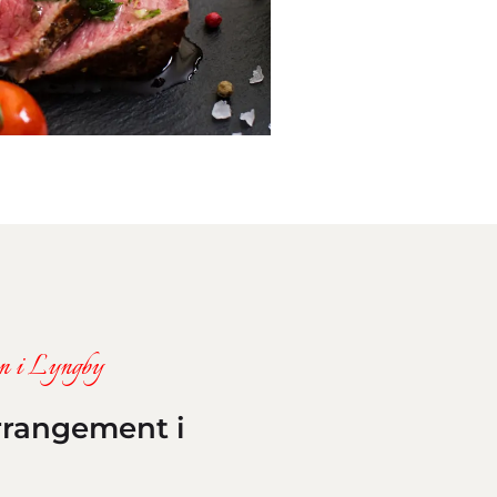
ren i Lyngby
arrangement i