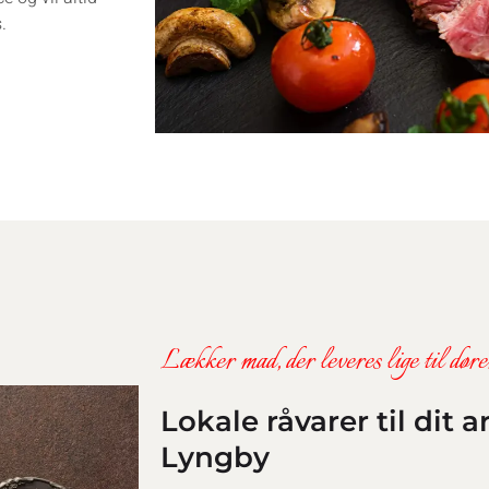
s.
Lækker mad, der leveres lige til dø
Lokale råvarer til dit 
Lyngby