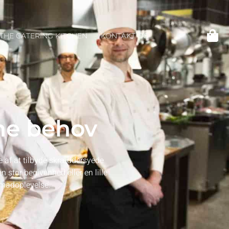
THE CATERING KITCHEN
KONTAKT OS
ine behov
e af at tilbyde skræddersyede
 stor begivenhed eller en lille
n madoplevelse.