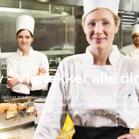
MENUER
FOR VIRKSOMHEDER
OM 
 - Vi dækker alle d
 lækker madoplevelse når du booker catering Lyngby. Vi er stolt
anset om du er privatperson eller virksomhed. Om du planlægger en
use i Lyngby, der vil imponere dine gæster og give jer en skø