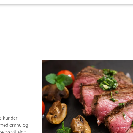
es kunder i
n med omhu og
 og vil altid