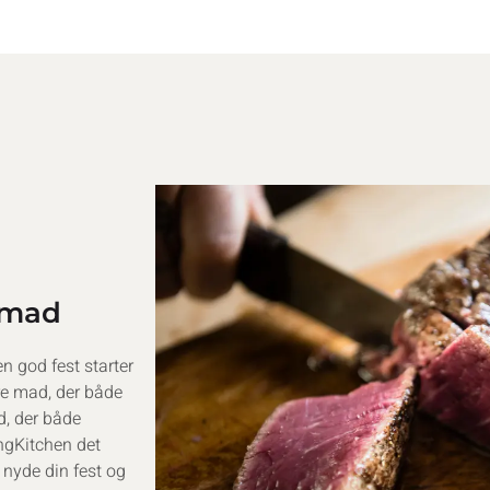
 mad
n god fest starter
re mad, der både
d, der både
ngKitchen det
 nyde din fest og