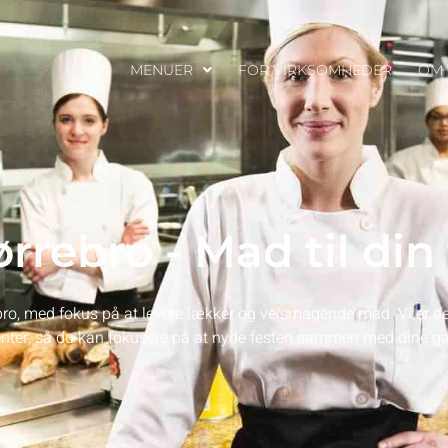
MENUER
FOR VIRKSOMHEDER
OM 
rrebro - Mad til din 
ebro, med fokus på at levere lækker og velsmagende mad. Vi er de
enter, så du kan fokusere på at nyde festen sammen med dine gæ