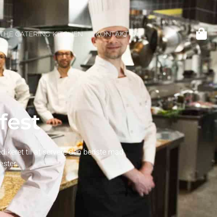
THE CATERING KITCHEN
KONTAKT OS
fest
dikeret til at servere den bedste mad
ster.