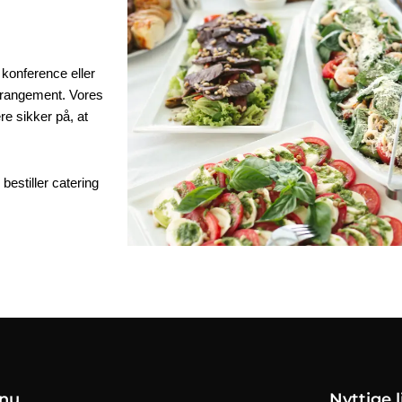
konference eller 
arrangement. Vores 
e sikker på, at 
estiller catering 
nu
Nyttige l