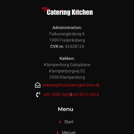
Administration:
Falkonergårdsvej 6
1959 Frederiksberg
CVR nr.
42428124
Køkken:
Klampenborg Galopbane
Klampenborgvej 52
2930 Klampenborg
kokken@thecateringkitchen.dk
+45 2999 5659
+45 5010 5453
Menu
Start
Menuer