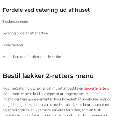
Fordele ved catering ud af huset
Tidsbesparende
Levering til døren efter aftale
Gode råvarer
Mad tilberedt af professionelle kokke
Bestil lækker 2-retters menu
Hos TheCateringKitchen er det muligt at bestille en
lækker 2-retters
menu
, som er perfekt til alle typer af arrangementer. Menuen
indeholder flere gode elementer, hvor hovedretten indeholder mør og
langtidsstegt kalv, der serveres med kartoffel, kold bearnaisecreme
og sprød grøn salat. Ydermere serveres forretten, som en frisk
lakserilette lavet på varmrøget laks m. agurk, dild, dijon sennep og