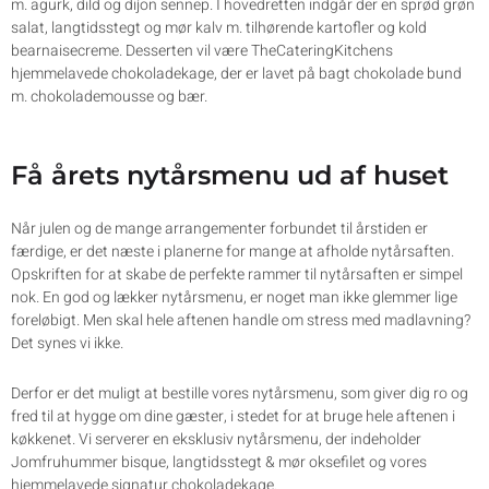
m. agurk, dild og dijon sennep. I hovedretten indgår der en sprød grøn
salat, langtidsstegt og mør kalv m. tilhørende kartofler og kold
bearnaisecreme. Desserten vil være TheCateringKitchens
hjemmelavede chokoladekage, der er lavet på bagt chokolade bund
m. chokolademousse og bær.
Få årets nytårsmenu ud af huset
Når julen og de mange arrangementer forbundet til årstiden er
færdige, er det næste i planerne for mange at afholde nytårsaften.
Opskriften for at skabe de perfekte rammer til nytårsaften er simpel
nok. En god og lækker nytårsmenu, er noget man ikke glemmer lige
foreløbigt. Men skal hele aftenen handle om stress med madlavning?
Det synes vi ikke.
Derfor er det muligt at bestille vores nytårsmenu, som giver dig ro og
fred til at hygge om dine gæster, i stedet for at bruge hele aftenen i
køkkenet. Vi serverer en eksklusiv nytårsmenu, der indeholder
Jomfruhummer bisque, langtidsstegt & mør oksefilet og vores
hjemmelavede signatur chokoladekage.