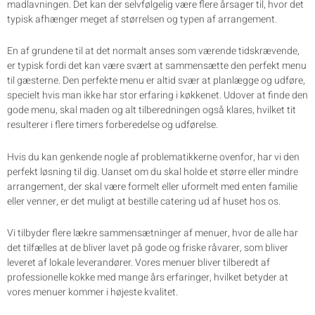
madlavningen. Det kan der selvfølgelig være flere årsager til, hvor det
typisk afhænger meget af størrelsen og typen af arrangement.
En af grundene til at det normalt anses som værende tidskrævende,
er typisk fordi det kan være svært at sammensætte den perfekt menu
til gæsterne. Den perfekte menu er altid svær at planlægge og udføre,
specielt hvis man ikke har stor erfaring i køkkenet. Udover at finde den
gode menu, skal maden og alt tilberedningen også klares, hvilket tit
resulterer i flere timers forberedelse og udførelse.
Hvis du kan genkende nogle af problematikkerne ovenfor, har vi den
perfekt løsning til dig. Uanset om du skal holde et større eller mindre
arrangement, der skal være formelt eller uformelt med enten familie
eller venner, er det muligt at bestille catering ud af huset hos os.
Vi tilbyder flere lækre sammensætninger af menuer, hvor de alle har
det tilfælles at de bliver lavet på gode og friske råvarer, som bliver
leveret af lokale leverandører. Vores menuer bliver tilberedt af
professionelle kokke med mange års erfaringer, hvilket betyder at
vores menuer kommer i højeste kvalitet.