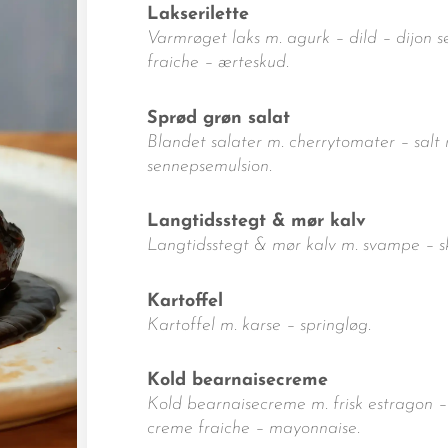
Lakserilette
Varmrøget laks m. agurk – dild – dijon 
fraiche – ærteskud.
Sprød grøn salat
Blandet salater m. cherrytomater – salt
sennepsemulsion.
Langtidsstegt & mør kalv
Langtidsstegt & mør kalv m. svampe – sk
Kartoffel
Kartoffel m. karse – springløg.
Kold bearnaisecreme
Kold bearnaisecreme m. frisk estragon 
creme fraiche – mayonnaise.