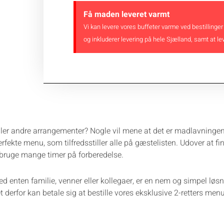
Få maden leveret varmt
Vi kan levere vores buffeter varme ved bestillinger
og inkluderer levering på hele Sjælland, samt at lev
ller andre arrangementer? Nogle vil mene at det er madlavningen
perfekte menu, som tilfredsstiller alle på gæstelisten. Udover at
al bruge mange timer på forberedelse.
 enten familie, venner eller kollegaer, er en nem og simpel løsn
t derfor kan betale sig at bestille vores eksklusive 2-retters men