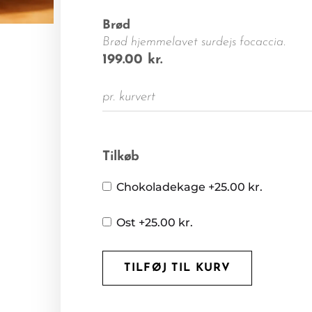
Brød
Brød hjemmelavet surdejs focaccia.
199.00
kr.
pr. kurvert
Tilkøb
Chokoladekage
+25.00 kr.
Ost
+25.00 kr.
TILFØJ TIL KURV