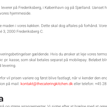
r vi leverer på Frederiksberg, i København og på Sjælland. Uanset 
vores hjemmeside.
nte maden i vores køkken. Dette skal dog aftales på forhånd. Vor
lé 3, 2000 Frederiksberg C.
veringsbetingelser gældende. Hvis du ønsker at leje vores termo
 pr. kasse, som skal betales separat på mobilepay. Beløbet bliv
 levering.
rfor vil prisen variere og først blive fastlagt, når vi kender den e
ion på mail:
kontakt@thecateringkitchen.dk
eller telefon: +45 2
a
 små og større arrangementer. Vi sigter efter at hjælpe med at gø