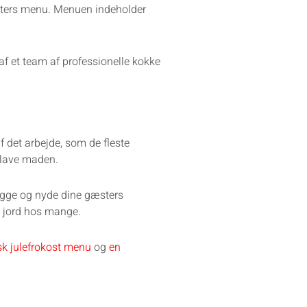
etters menu. Menuen indeholder
 af et team af professionelle kokke
f det arbejde, som de fleste
 lave maden.
 hygge og nyde dine gæsters
od jord hos mange.
sk julefrokost menu
og
en