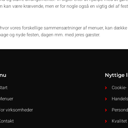
kan være krævende, men er for nogle også en vigtig del af fest
, hvor vores forskellige sammensætninger af menuer, kan dække 
tilbage og nyde festen, dagen mm. med jeres gæster.
nu
Nyttige l
Start
Cookie- 
Menuer
Handels
For virksomheder
Persond
Kontakt
Kvalitet