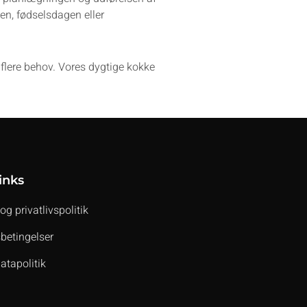
en, fødselsdagen eller
flere behov. Vores dygtige kokke
inks
og privatlivspolitik
betingelser
atapolitik