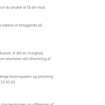
hvor du ønsker at få din mad
es køkken er beliggende på
kasser, er det en mulighed,
er returneret ved afhentning af
ndelige leveringsdato og placering.
8 29 95 85
re planlægningen og udførelsen af