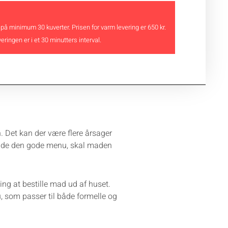
huset
 på minimum 30 kuverter. Prisen for varm levering er 650 kr.
antal
eringen er i et 30 minutters interval.
. Det kan der være flere årsager
 finde den gode menu, skal maden
ing at bestille mad ud af huset.
u, som passer til både formelle og