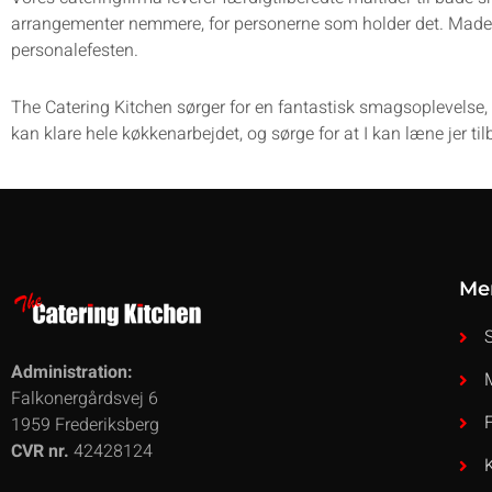
arrangementer nemmere, for personerne som holder det. Maden 
personalefesten.
The Catering Kitchen sørger for en fantastisk smagsoplevelse
kan klare hele køkkenarbejdet, og sørge for at I kan læne jer 
Me
Administration:
Falkonergårdsvej 6
1959 Frederiksberg
CVR nr.
42428124