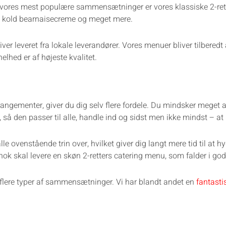
n af vores mest populære sammensætninger er vores klassiske 2-r
at, kold bearnaisecreme og meget mere.
iver leveret fra lokale leverandører. Vores menuer bliver tilberedt
lhed er af højeste kvalitet.
arrangementer, giver du dig selv flere fordele. Du mindsker meget a
å den passer til alle, handle ind og sidst men ikke mindst – at
lle ovenstående trin over, hvilket giver dig langt mere tid til at
i nok skal levere en skøn 2-retters catering menu, som falder i g
e flere typer af sammensætninger. Vi har blandt andet en
fantasti