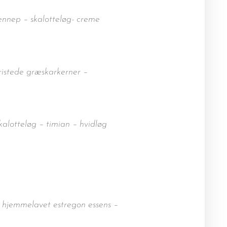
sennep – skalotteløg- creme
 ristede græskarkerner –
alotteløg – timian – hvidløg
– hjemmelavet estregon essens –